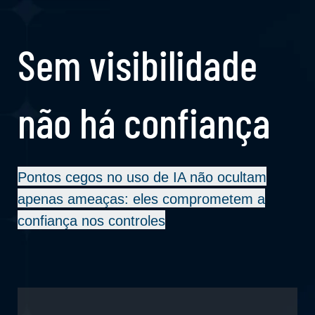
Sem visibilidade
não há confiança
Pontos cegos no uso de IA não ocultam
apenas ameaças: eles comprometem a
confiança nos controles